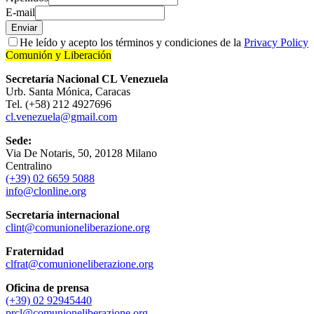
E-mail
Enviar
He leído y acepto los términos y condiciones de la
Privacy Policy
Comunión y Liberación
Secretaría Nacional CL Venezuela
Urb. Santa Mónica, Caracas
Tel. (+58) 212 4927696
cl.venezuela@gmail.com
Sede:
Via De Notaris, 50, 20128 Milano
Centralino
(+39) 02 6659 5088
info@clonline.org
Secretaría internacional
clint@comunioneliberazione.org
Fraternidad
clfrat@comunioneliberazione.org
Oficina de prensa
(+39) 02 92945440
prcl@comunioneliberazione.org