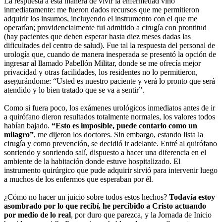
La respuesta a esta manera de vivir la enfermedad vino
inmediatamente: me fueron dados recursos que me permitieron
adquirir los insumos, incluyendo el instrumento con el que me
operarían; providencialmente fui admitido a cirugía con prontitud
(hay pacientes que deben esperar hasta diez meses dadas las
dificultades del centro de salud). Fue tal la respuesta del personal de
urología que, cuando de manera inesperada se presentó la opción de
ingresar al llamado Pabellón Militar, donde se me ofrecía mejor
privacidad y otras facilidades, los residentes no lo permitieron,
asegurándome: “Usted es nuestro paciente y verá lo pronto que será
atendido y lo bien tratado que se va a sentir”.
Como si fuera poco, los exámenes urológicos inmediatos antes de ir
a quirófano dieron resultados totalmente normales, los valores todos
habían bajado.
“Esto es imposible, puede contarlo como un
milagro”
, me dijeron los doctores. Sin embargo, estando lista la
cirugía y como prevención, se decidió ir adelante. Entré al quirófano
sonriendo y sonriendo salí, dispuesto a hacer una diferencia en el
ambiente de la habitación donde estuve hospitalizado. El
instrumento quirúrgico que pude adquirir sirvió para intervenir luego
a muchos de los enfermos que esperaban por él.
¿Cómo no hacer un juicio sobre todos estos hechos?
Todavía estoy
asombrado por lo que recibí, he percibido a Cristo actuando
por medio de lo real
, por duro que parezca, y la Jornada de Inicio