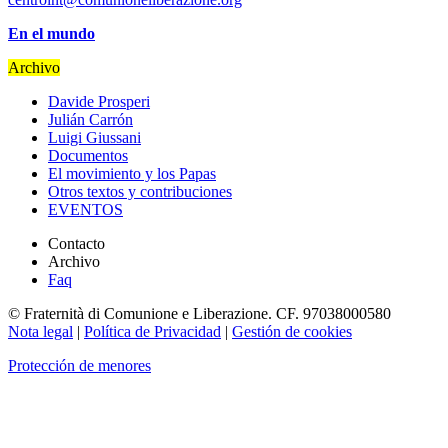
En el mundo
Archivo
Davide Prosperi
Julián Carrón
Luigi Giussani
Documentos
El movimiento y los Papas
Otros textos y contribuciones
EVENTOS
Contacto
Archivo
Faq
© Fraternità di Comunione e Liberazione. CF. 97038000580
Nota legal
|
Política de Privacidad
|
Gestión de cookies
Protección de menores