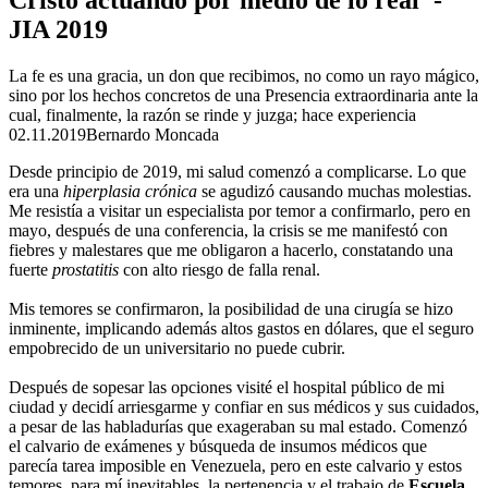
JIA 2019
La fe es una gracia, un don que recibimos, no como un rayo mágico,
sino por los hechos concretos de una Presencia extraordinaria ante la
cual, finalmente, la razón se rinde y juzga; hace experiencia
02.11.2019
Bernardo Moncada
Desde principio de 2019, mi salud comenzó a complicarse. Lo que
era una
hiperplasia crónica
se agudizó causando muchas molestias.
Me resistía a visitar un especialista por temor a confirmarlo, pero en
mayo, después de una conferencia, la crisis se me manifestó con
fiebres y malestares que me obligaron a hacerlo, constatando una
fuerte
prostatitis
con alto riesgo de falla renal.
Mis temores se confirmaron, la posibilidad de una cirugía se hizo
inminente, implicando además altos gastos en dólares, que el seguro
empobrecido de un universitario no puede cubrir.
Después de sopesar las opciones visité el hospital público de mi
ciudad y decidí arriesgarme y confiar en sus médicos y sus cuidados,
a pesar de las habladurías que exageraban su mal estado. Comenzó
el calvario de exámenes y búsqueda de insumos médicos que
parecía tarea imposible en Venezuela, pero en este calvario y estos
temores, para mí inevitables, la pertenencia y el trabajo de
Escuela