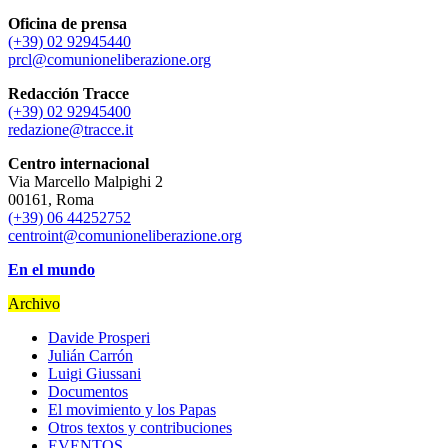
Oficina de prensa
(+39) 02 92945440
prcl@comunioneliberazione.org
Redacción Tracce
(+39) 02 92945400
redazione@tracce.it
Centro internacional
Via Marcello Malpighi 2
00161, Roma
(+39) 06 44252752
centroint@comunioneliberazione.org
En el mundo
Archivo
Davide Prosperi
Julián Carrón
Luigi Giussani
Documentos
El movimiento y los Papas
Otros textos y contribuciones
EVENTOS